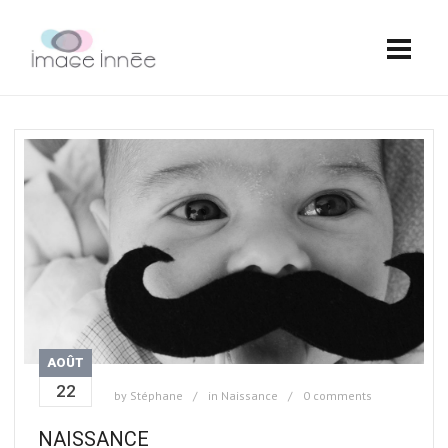
AOÛT
22
by
Stéphane
in
Naissance
0 comments
NAISSANCE