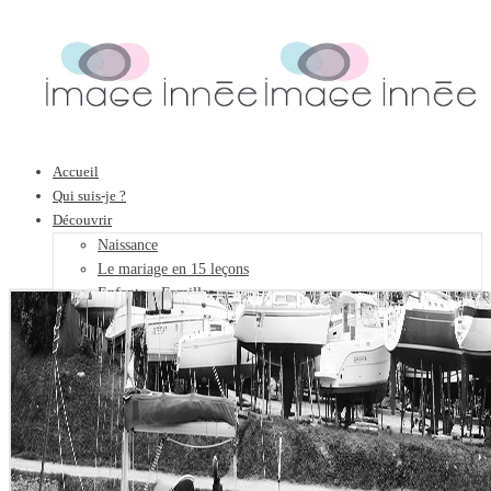
Accueil
Qui suis-je ?
Découvrir
Naissance
Le mariage en 15 leçons
Enfants – Familles
Entreprises
Évènements
Galerie photos
Art
Objets DéCollection
Galerie privée
Forfaits
Contact