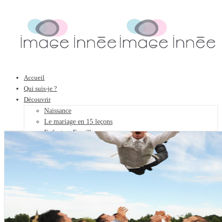
Accueil
Qui suis-je ?
Découvrir
Naissance
Le mariage en 15 leçons
Enfants – Familles
Entreprises
Évènements
Galerie photos
Art
Objets DéCollection
Galerie privée
Forfaits
Contact